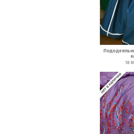
Пододеяльни
к
18 8