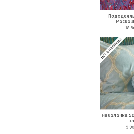
Пододеяль
Роскош
18 8
Наволочка 5
з
5 8